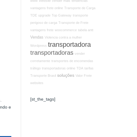
www
Website
vender mais
tendencias
vantagens frete online
Transporte de Carga
TDE
upgrade
Top Gateway
transporte
perigoso de carga
Transporte de Frete
vantagens frete
woocommerce
tabela antt
Vendas
Violencia contra a mulher
transportadora
Wordpress
transportadoras
vender
corretamente
transportes de encomendas
tráfego
transportadoras online
TDA
tarifas
soluções
Transporte Brasil
Valor Frete
websites
[st_the_tags]
.
endo e