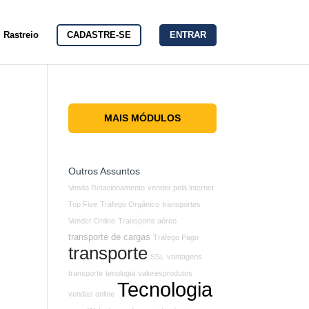
Rastreio
CADASTRE-SE
ENTRAR
MAIS MÓDULOS
Outros Assuntos
Venda Relacionamento
vender pela internet
Top Five
Tráfego Orgânico
transportes
Vender Online
Transporte aéreo
transporte de cargas
Tráfego Pago
transporte
SSL
vantagens
transporte
tenologia
valoresprodutos
Tecnologia
vendas online