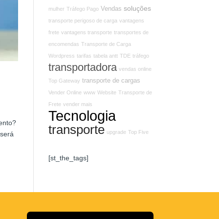
soluções
Vendas
mulher
Tráfego Pago
transporte perigoso de carga
vantagens
frete
vantagens transporte
transportes de
encomendas
Transporte de Carga
Wordpress
tarifas
tabela antt
TDE
tráfego
transportadora
vendas online
transporte de cargas
Top Gateway
Vender Online
www
Website
Transporte de
Frete
vender mais
Tecnologia
mento?
transporte
upgrade
Top Five
 será
[st_the_tags]