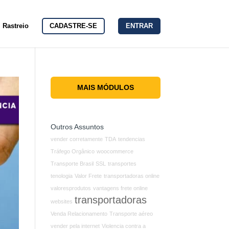
Rastreio
CADASTRE-SE
ENTRAR
MAIS MÓDULOS
Outros Assuntos
vender corretamente
TDA
tendencias
Tráfego Orgânico
woocommerce
Transporte Brasil
SSL
transportes
tenologia
Valor Frete
transportadoras online
valoresprodutos
vantagens frete online
transportadoras
websites
Venda Relacionamento
Transporte aéreo
vender pela internet
Violencia contra a