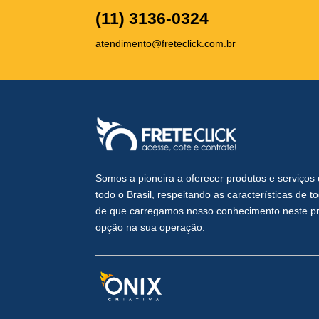
(11) 3136-0324
atendimento@freteclick.com.br
Somos a pioneira a oferecer produtos e serviço
todo o Brasil, respeitando as características de 
de que carregamos nosso conhecimento neste pro
opção na sua operação.